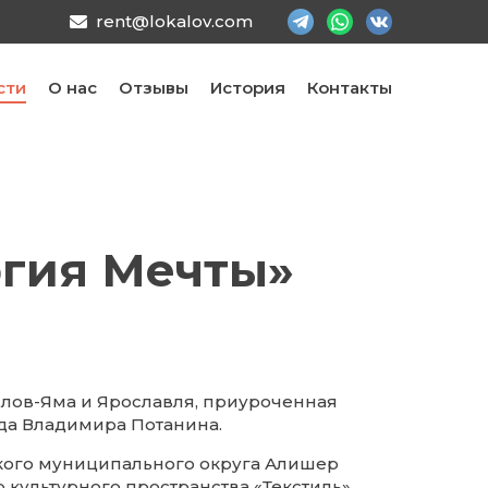
rent@lokalov.com
сти
О нас
Отзывы
История
Контакты
ргия Мечты»
лов-Яма и Ярославля, приуроченная
да Владимира Потанина.
ского муниципального округа Алишер
 культурного пространства «Текстиль»