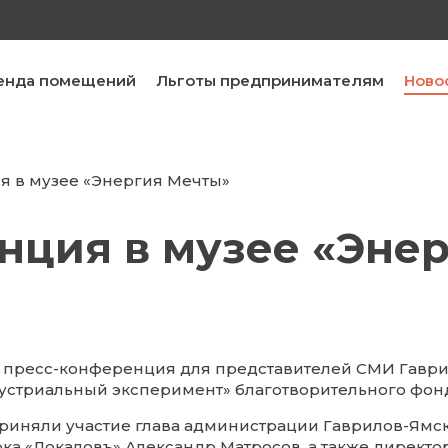
енда помещений
Льготы предпринимателям
Ново
 в музее «Энергия Мечты»
нция в музее «Эне
а пресс-конференция для представителей СМИ Гаври
устриальный эксперимент» благотворительного фон
приняли участие глава администрации Гаврилов-Ям
ка «Локаловъ» Александр Матросов, а также директор